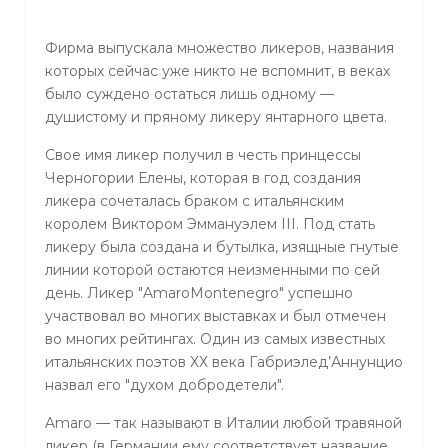
Фирма выпускала множество ликеров, названия
которых сейчас уже никто не вспомнит, в веках
было суждено остаться лишь одному —
душистому и пряному ликеру янтарного цвета.
Свое имя ликер получил в честь принцессы
Черногории Елены, которая в год создания
ликера сочеталась браком с итальянским
королем Виктором Эммануэлем III. Под стать
ликеру была создана и бутылка, изящные гнутые
линии которой остаются неизменными по сей
день. Ликер "AmaroMontenegro" успешно
участвовал во многих выставках и был отмечен
во многих рейтингах. Один из самых известных
итальянских поэтов ХХ века Габриэлед’Аннунцио
назвал его "духом добродетели".
Amaro — так называют в Италии любой травяной
ликер (в Германии ему соответствует название