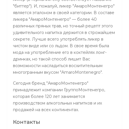
"биттер"). И, пожалуй, ликер "АмароМонтенегро"
является эталоном в своей категории. В составе
ликера "АмароМонтенегро" — более 40
различных пряных трав, но точный рецепт этого
удивительного напитка держится в строжайшем
секрете. Лучше всего употреблять ликер в
чистом виде или со льдом. В свое время была
мода на употребление его в коктейлях лонг-
дринках, но такой способ лишит Вас
возможности насладиться восхитительным
многогранным вкусом "AmaroMontenegro".
Сегодня бренд "АмароМонтенегро"
принадлежит компании ГруппоМонтенегро,
которая более 120 лет занимается
производством алкогольных напитков и их
продажей на всех континентах.
Контакты