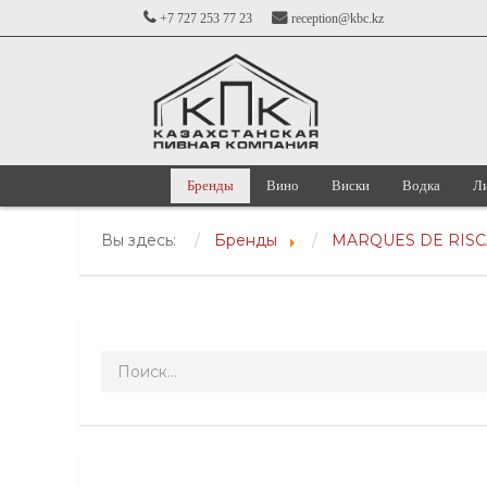
+7 727 253 77 23
reception@kbc.kz
Бренды
Вино
Виски
Водка
Л
Вы здесь:
Бренды
MARQUES DE RISC