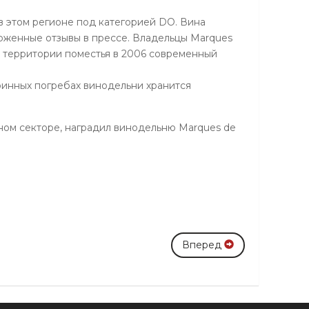
 в этом регионе под категорией DO. Вина
орженные отзывы в прессе. Владельцы Marques
а территории поместья в 2006 современный
аринных погребах винодельни хранится
нном секторе, наградил винодельню Marques de
Вперед