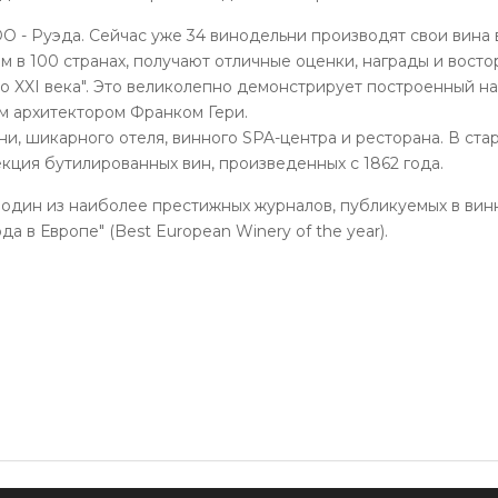
DO - Руэда. Сейчас уже 34 винодельни производят свои вина
м в 100 странах, получают отличные оценки, награды и вост
то XXI века". Это великолепно демонстрирует построенный н
ым архитектором Франком Гери.
и, шикарного отеля, винного SPA-центра и ресторана. В ст
екция бутилированных вин, произведенных с 1862 года.
", один из наиболее престижных журналов, публикуемых в ви
а в Европе" (Best European Winery of the year).