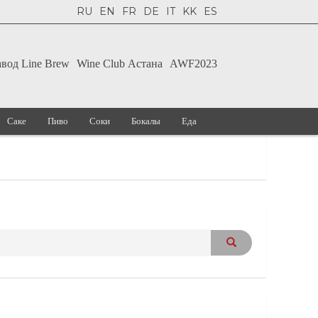
RU
EN
FR
DE
IT
KK
ES
авод Line Brew
Wine Club Астана
AWF2023
Саке
Пиво
Соки
Бокалы
Еда