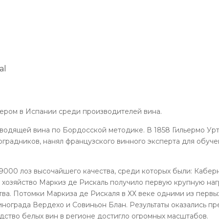
al
дером в Испании среди производителей вина.
зводящей вина по Бордосской методике. В 1858 Гильермо Урт
ноградников, нанял французского винного эксперта для обуч
 9000 лоз высочайшего качества, среди которых были: Кабе
у хозяйство Маркиз де Рискаль получило первую крупную на
тва. Потомки Маркиза де Рискаля в ХХ веке одними из первы
винограда Вердехо и Совиньон Блан. Результаты оказались п
дство белых вин в регионе достигло огромных масштабов.