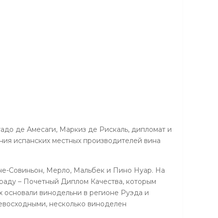
адо де Амесаги, Маркиз де Рискаль, дипломат и
ения испанских местных производителей вина
рне-Совиньон, Мерло, Мальбек и Пино Нуар. На
граду – Почетный Диплом Качества, которым
х основали винодельни в регионе Руэда и
ревосходными, несколько виноделен