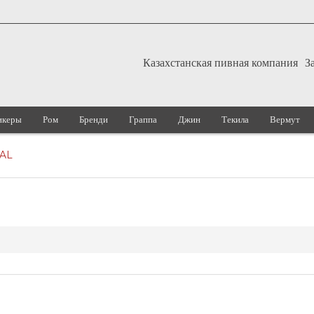
Казахстанская пивная компания
З
икеры
Ром
Бренди
Граппа
Джин
Текила
Вермут
AL