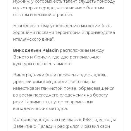
мужчин, у которых есть талант слушать природу
и у которых сердце, наполненное богатым
опытом и великой страстью.
Благодаря этому утверждению мы хотим быть
хорошими послами территории и производства
итальянского вина”.
Винодельни Paladin
расположены между
Венето и Фриули, где две региональные
культуры сплавлены вместе.
Виноградники были посажены здесь, вдоль
древней римской дороги Postumia, на
известковой глинистой почве, образовавшейся
во время последнего оледенения на берегу
реки Тальяменто, путем современных
винодельческих методов.
История винодельни началась в 1962 году, когда
Валентино Паладин раскрылся и развил свои