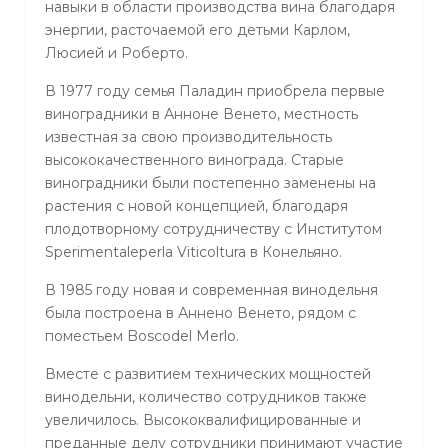
навыки в области производства вина благодаря
энергии, расточаемой его детьми Карлом,
Люсией и Роберто.
В 1977 году семья Паладин приобрела первые
виноградники в Анноне Венето, местность
известная за свою производительность
высококачественного винограда. Старые
виноградники были постепенно заменены на
растения с новой концепцией, благодаря
плодотворному сотрудничеству с Институтом
Sperimentaleperla Viticoltura в Конельяно.
В 1985 году новая и современная винодельня
была построена в Аннено Венето, рядом с
поместьем Boscodel Merlo.
Вместе с развитием технических мощностей
винодельни, количество сотрудников также
увеличилось. Высококвалифицированные и
преданные делу сотрудники принимают участие