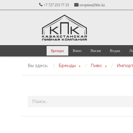
+7 727 253 77 23
reception@kbc.kz
Бренды
Вино
Виски
Водка
Л
Вы здесь:
Бренды
Пиво
Импорт