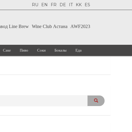
RU
EN
FR
DE
IT
KK
ES
авод Line Brew
Wine Club Астана
AWF2023
Саке
Пиво
Соки
Бокалы
Еда