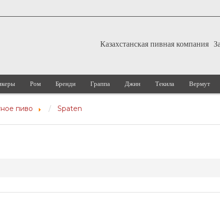
Казахстанская пивная компания
З
икеры
Ром
Бренди
Граппа
Джин
Текила
Вермут
ное пиво
Spaten