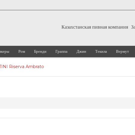
Казахстанская пивная компания
З
икеры
Ром
Бренди
Граппа
Джин
Текила
Вермут
INI Riserva Ambrato