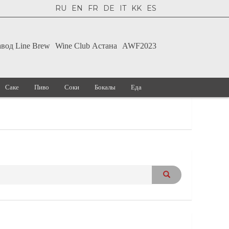
RU
EN
FR
DE
IT
KK
ES
авод Line Brew
Wine Club Астана
AWF2023
Саке
Пиво
Соки
Бокалы
Еда