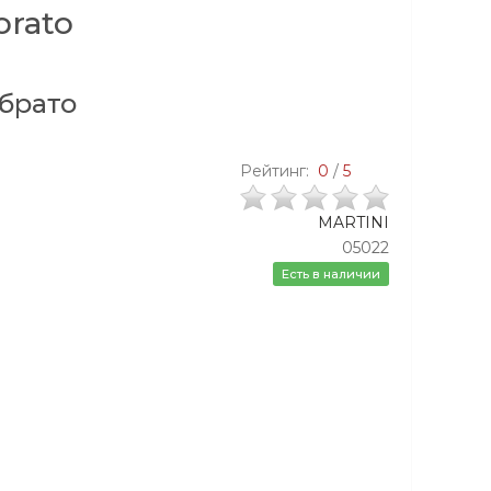
brato
брато
Рейтинг:
0
/
5
MARTINI
05022
Есть в наличии