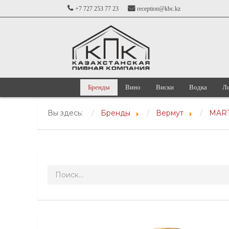
+7 727 253 77 23
reception@kbc.kz
Бренды
Вино
Виски
Водка
Л
Вы здесь:
Бренды
Вермут
MART