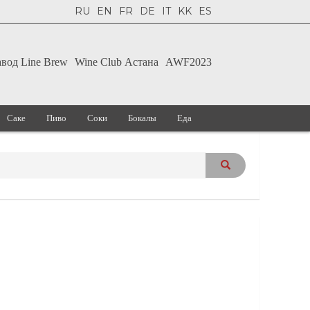
RU
EN
FR
DE
IT
KK
ES
авод Line Brew
Wine Club Астана
AWF2023
Саке
Пиво
Соки
Бокалы
Еда