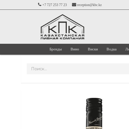
+7 727 253 77 23
reception@kbc.kz
Бренды
Вино
Виски
Водка
Л