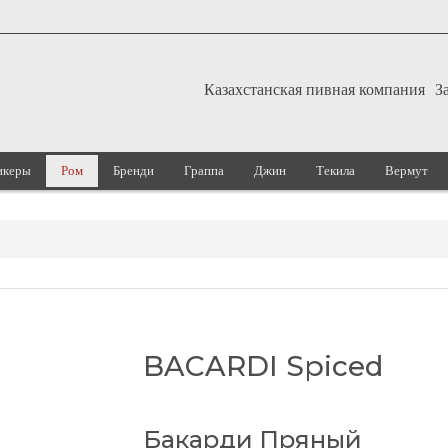
Казахстанская пивная компания
З
икеры
Ром
Бренди
Граппа
Джин
Текила
Вермут
BACARDI Spiced
Бакарди Пряный