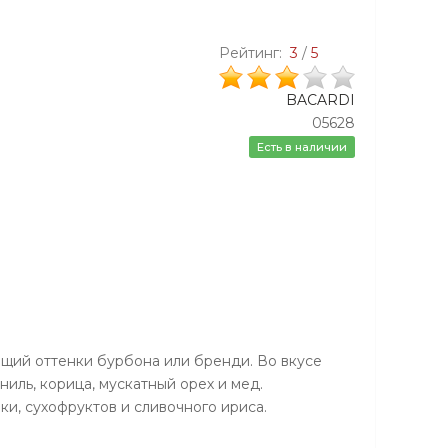
Рейтинг:
3
/
5
BACARDI
05628
Есть в наличии
щий оттенки бурбона или бренди. Во вкусе
аниль, корица, мускатный орех и мед.
и, сухофруктов и сливочного ириса.