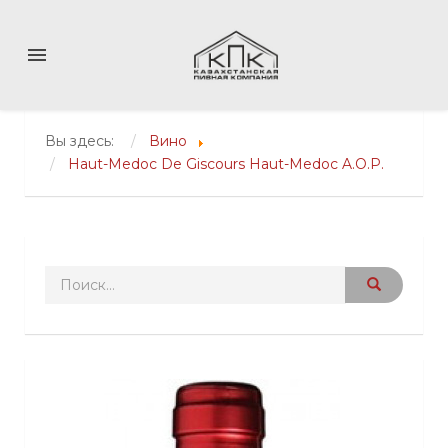
menu
Вы здесь:
Вино
Haut-Medoc De Giscours Haut-Medoc A.O.P.