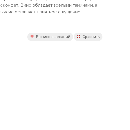
х конфет. Вино обладает зрелыми танинами, а
вкусие оставляет приятное ощущение.
В список желаний
Сравнить