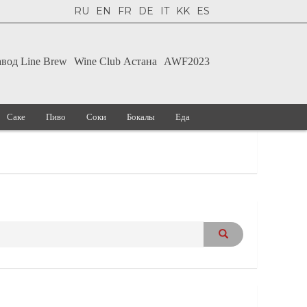
RU
EN
FR
DE
IT
KK
ES
авод Line Brew
Wine Club Астана
AWF2023
Саке
Пиво
Соки
Бокалы
Еда