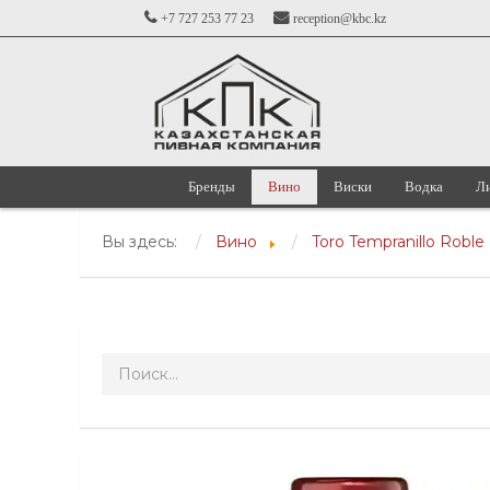
+7 727 253 77 23
reception@kbc.kz
Бренды
Вино
Виски
Водка
Л
Вы здесь:
Вино
Toro Tempranillo Roble