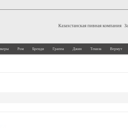
Казахстанская пивная компания
З
икеры
Ром
Бренди
Граппа
Джин
Текила
Вермут