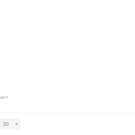
одукт
20