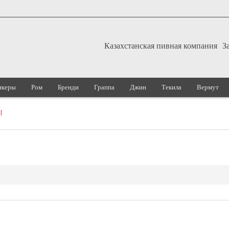
Казахстанская пивная компания
З
икеры
Ром
Бренди
Граппа
Джин
Текила
Вермут
I