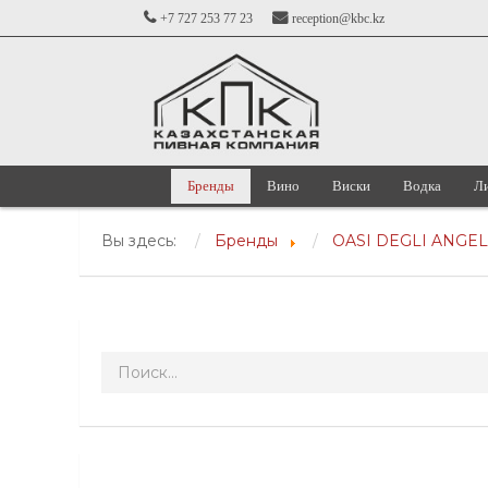
+7 727 253 77 23
reception@kbc.kz
Бренды
Вино
Виски
Водка
Л
Вы здесь:
Бренды
OASI DEGLI ANGEL