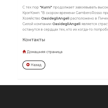
С тех пор
"Kurni"
продолжает завоевывать высоки
КрэгКэмп: "В скором времени GamberoRosso прид
Хозяйство
OasidegliAngeli
расположено в Пичен
Силой компании
OasidegliAngeli
является страс
останутся в сердцах тех, кто их когда-то попроб
Контакты
Домашняя страница
Назад