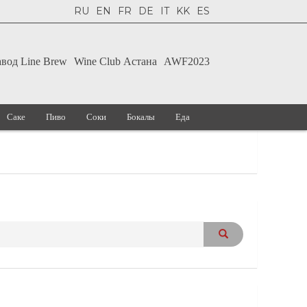
RU
EN
FR
DE
IT
KK
ES
авод Line Brew
Wine Club Астана
AWF2023
Саке
Пиво
Соки
Бокалы
Еда