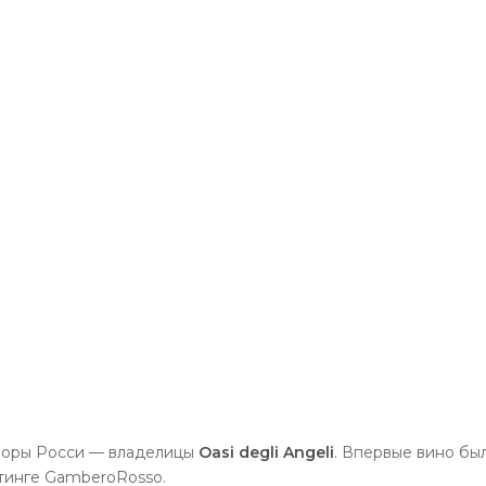
норы Росси — владелицы
Oasi degli Angeli
. Впервые вино был
йтинге GamberoRosso.