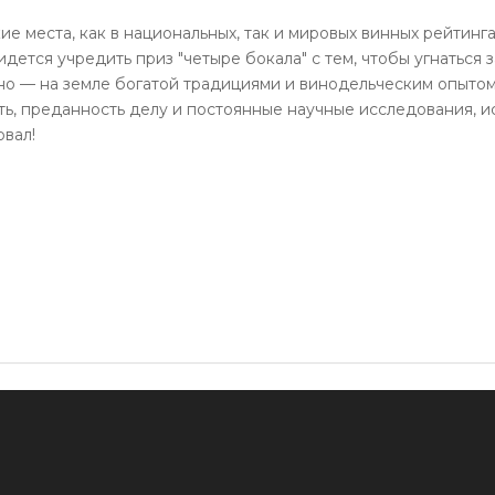
е места, как в национальных, так и мировых винных рейтинг
ется учредить приз "четыре бокала" с тем, чтобы угнаться 
о — на земле богатой традициями и винодельческим опытом 
ть, преданность делу и постоянные научные исследования, и
овал!