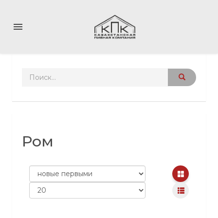
menu
Ром