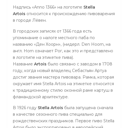
Надпись «Anno 1366» на логотипе
Stella
Artois
относится к происхождению пивоварения
в городе Лёвен.
В городских записях от 1366 года есть
упоминание о налоге местного паба по
названию «Ден Хоорн», (нидерл. Den Hoorn, на
англ. Horn означает Рог, как это и представлено
в логотипе на этикетке пива).
Название
Artois
было связано с заводом в 1708
году, когда новый владелец Себастьян Артуа
достиг звания мастера пивовара. Рамка, которая
окружает имя Stella Artois на этикетке относится
к традиционному стилю оконной раме картуш в
фламандской архитектуре.
В 1926 году
Stella Artois
была запущена сначала
в качестве сезонного пива специально для
рождественских праздников. Первое пиво Stella
Artois было экспортировано в европейский