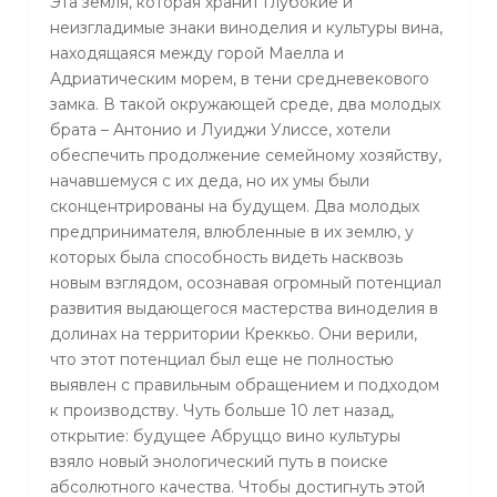
Эта земля, которая хранит глубокие и
неизгладимые знаки виноделия и культуры вина,
находящаяся между горой Маелла и
Адриатическим морем, в тени средневекового
замка. В такой окружающей среде, два молодых
брата – Антонио и Луиджи Улиссе, хотели
обеспечить продолжение семейному хозяйству,
начавшемуся с их деда, но их умы были
сконцентрированы на будущем. Два молодых
предпринимателя, влюбленные в их землю, у
которых была способность видеть насквозь
новым взглядом, осознавая огромный потенциал
развития выдающегося мастерства виноделия в
долинах на территории Креккьо. Они верили,
что этот потенциал был еще не полностью
выявлен с правильным обращением и подходом
к производству. Чуть больше 10 лет назад,
открытие: будущее Абруццо вино культуры
взяло новый энологический путь в поиске
абсолютного качества. Чтобы достигнуть этой