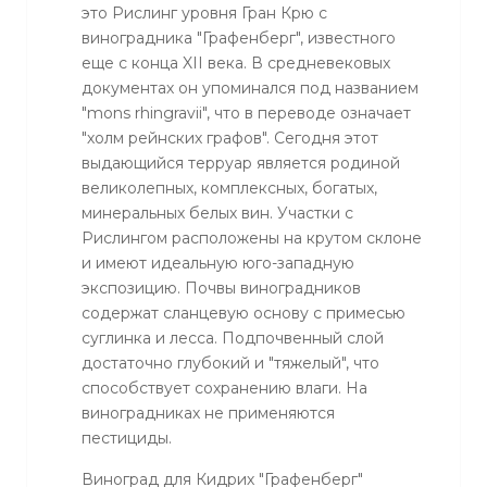
это Рислинг уровня Гран Крю с
виноградника "Графенберг", известного
еще с конца XII века. В средневековых
документах он упоминался под названием
"mons rhingravii", что в переводе означает
"холм рейнских графов". Сегодня этот
выдающийся терруар является родиной
великолепных, комплексных, богатых,
минеральных белых вин. Участки с
Рислингом расположены на крутом склоне
и имеют идеальную юго-западную
экспозицию. Почвы виноградников
содержат сланцевую основу с примесью
суглинка и лесса. Подпочвенный слой
достаточно глубокий и "тяжелый", что
способствует сохранению влаги. На
виноградниках не применяются
пестициды.
Виноград для Кидрих "Графенберг"