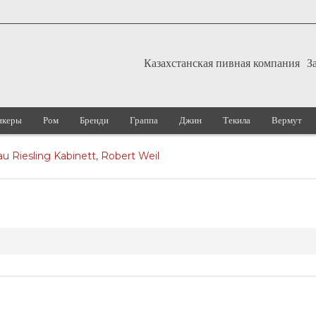
Казахстанская пивная компания
З
икеры
Ром
Бренди
Граппа
Джин
Текила
Вермут
u Riesling Kabinett, Robert Weil