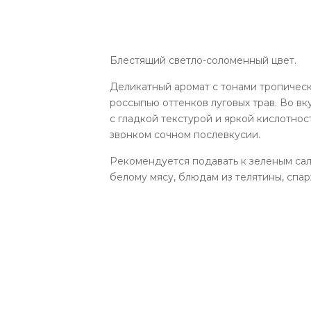
Блестящий светло-соломенный цвет.
Деликатный аромат с тонами тропическ
россыпью оттенков луговых трав. Во вк
с гладкой текстурой и яркой кислотно
звонком сочном послевкусии.
Рекомендуется подавать к зеленым сал
белому мясу, блюдам из телятины, спар