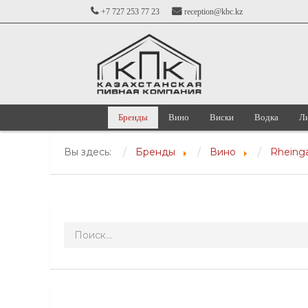
+7 727 253 77 23
reception@kbc.kz
Бренды
Вино
Виски
Водка
Л
Вы здесь:
Бренды
Вино
Rheinga