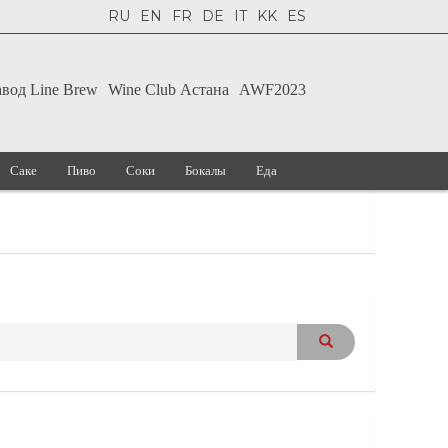
RU
EN
FR
DE
IT
KK
ES
авод Line Brew
Wine Club Астана
AWF2023
Саке
Пиво
Соки
Бокалы
Еда