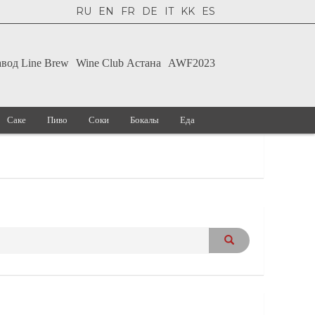
RU
EN
FR
DE
IT
KK
ES
авод Line Brew
Wine Club Астана
AWF2023
Саке
Пиво
Соки
Бокалы
Еда