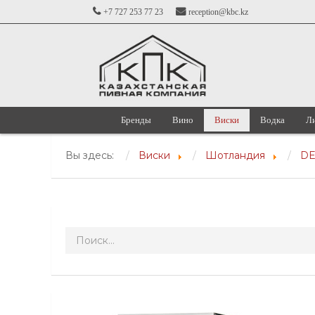
+7 727 253 77 23
reception@kbc.kz
Бренды
Вино
Виски
Водка
Л
Вы здесь:
Виски
Шотландия
DE