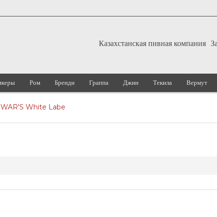
Казахстанская пивная компания
З
икеры
Ром
Бренди
Граппа
Джин
Текила
Вермут
WAR'S White Labe