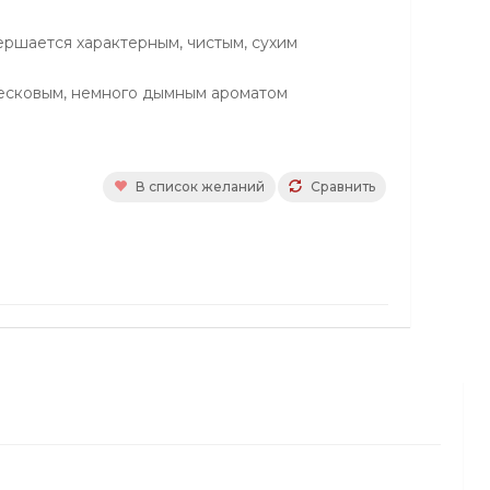
ершается характерным, чистым, сухим
есковым, немного дымным apoмaтoм
В список желаний
Сравнить